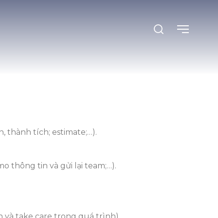
n, thành tích; estimate;…).
o thông tin và gửi lại team;…).
và take care trong quá trình).