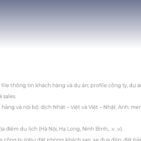
 file thông tin khách hàng và dự án; profile công ty, dự á
 sales.
hàng và nội bộ; dịch Nhật – Việt và Việt – Nhật; Anh; mem
a điểm du lịch (Hà Nội, Hạ Long, Ninh Bình,…v…v).
 công ty (như đặt phòng khách sạn, xe đưa đón, đặt bàn 