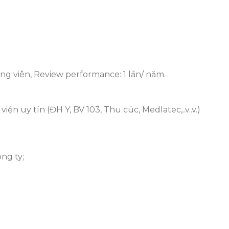
g viên, Review performance: 1 lần/ năm.
n uy tín (ĐH Y, BV 103, Thu cúc, Medlatec,..v..v.)
ng ty;