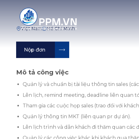
Chuyển
đến
nội
dung
Việt Nam
Hồ Chí Minh
Nộp đơn
Mô tả công việc
Quản lý và chuẩn bị tài liệu thông tin sales (các
Lên lịch, remind meeting, deadline liên quan tới
Tham gia các cuộc họp sales (trao đổi với khách 
Quản lý thông tin MKT (liên quan pr dự án).
Lên lịch trình và dẫn khách đi thăm quan các đị
Quản lý các công việc khác khi khách qua thăm