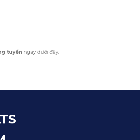
ng tuyển
ngay dưới đây.
TS
M