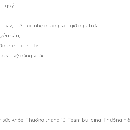
ng quý;
,..v..v; thể dục nhẹ nhàng sau giờ ngủ trưa;
 yêu cầu;
ớn trong công ty;
à các kỹ năng khác.
m sức khỏe, Thưởng tháng 13, Team building, Thưởng hi