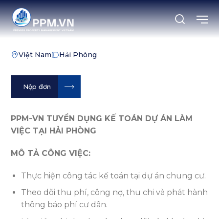
Chuyển
đến
nội
dung
Việt Nam
Hải Phòng
Nộp đơn
PPM-VN TUYỂN DỤNG KẾ TOÁN DỰ ÁN LÀM
VIỆC TẠI HẢI PHÒNG
MÔ TẢ CÔNG VIỆC:
Thực hiện công tác kế toán tại dự án chung cư.
Theo dõi thu phí, công nợ, thu chi và phát hành
thông báo phí cư dân.