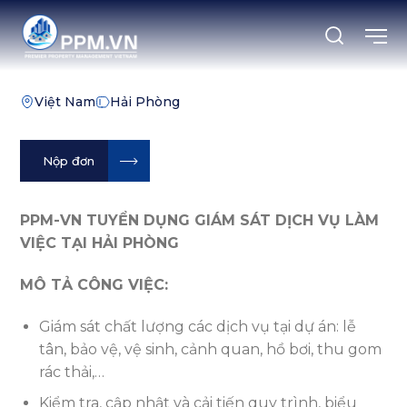
Chuyển
đến
nội
dung
Việt Nam
Hải Phòng
Nộp đơn
PPM-VN TUYỂN DỤNG GIÁM SÁT DỊCH VỤ LÀM
VIỆC TẠI HẢI PHÒNG
MÔ TẢ CÔNG VIỆC:
Giám sát chất lượng các dịch vụ tại dự án: lễ
tân, bảo vệ, vệ sinh, cảnh quan, hồ bơi, thu gom
rác thải,…
Kiểm tra, cập nhật và cải tiến quy trình, biểu