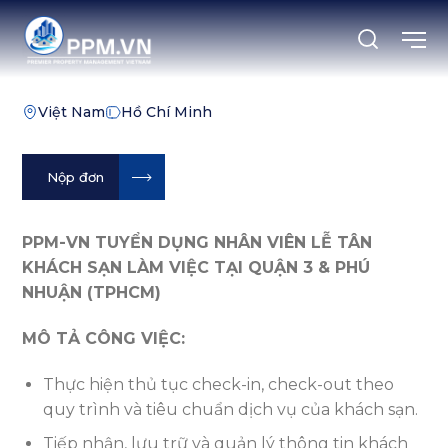
Chuyển
đến
nội
dung
Việt Nam
Hồ Chí Minh
Nộp đơn
PPM-VN TUYỂN DỤNG NHÂN VIÊN LỄ TÂN
KHÁCH SẠN LÀM VIỆC TẠI QUẬN 3 & PHÚ
NHUẬN (TPHCM)
MÔ TẢ CÔNG VIỆC:
Thực hiện thủ tục check-in, check-out theo
quy trình và tiêu chuẩn dịch vụ của khách sạn.
Tiếp nhận, lưu trữ và quản lý thông tin khách